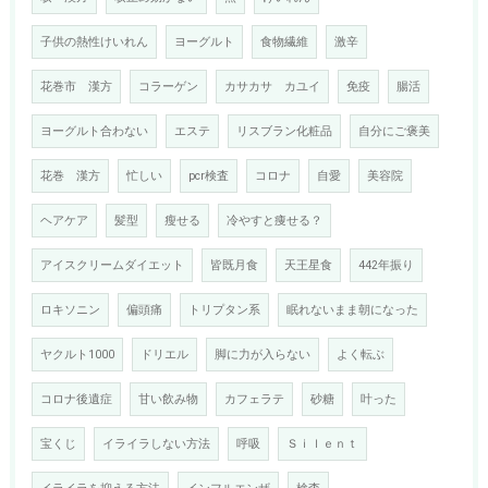
子供の熱性けいれん
ヨーグルト
食物繊維
激辛
花巻市 漢方
コラーゲン
カサカサ カユイ
免疫
腸活
ヨーグルト合わない
エステ
リスブラン化粧品
自分にご褒美
花巻 漢方
忙しい
pcr検査
コロナ
自愛
美容院
ヘアケア
髪型
瘦せる
冷やすと痩せる？
アイスクリームダイエット
皆既月食
天王星食
442年振り
ロキソニン
偏頭痛
トリプタン系
眠れないまま朝になった
ヤクルト1000
ドリエル
脚に力が入らない
よく転ぶ
コロナ後遺症
甘い飲み物
カフェラテ
砂糖
叶った
宝くじ
イライラしない方法
呼吸
Ｓｉｌｅｎｔ