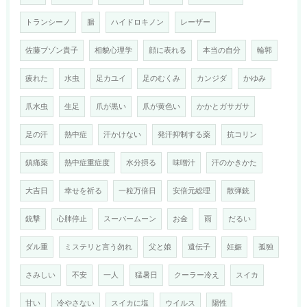
トランシーノ
腸
ハイドロキノン
レーザー
佐藤ブゾン貴子
相貌心理学
顔に表れる
本当の自分
輪郭
疲れた
水虫
足カユイ
足のむくみ
カンジダ
かゆみ
爪水虫
生足
爪が黒い
爪が黄色い
かかとガサガサ
足の汗
熱中症
汗かけない
発汗抑制する薬
抗コリン
鎮痛薬
熱中症重症度
水分摂る
味噌汁
汗のかきかた
大吉日
幸せを祈る
一粒万倍日
安倍元総理
散弾銃
銃撃
心肺停止
スーパームーン
お金
雨
だるい
ダル重
ミステリと言う勿れ
父と娘
遺伝子
妊娠
孤独
さみしい
不安
一人
猛暑日
クーラー冷え
スイカ
甘い
冷やさない
スイカに塩
ウイルス
陽性