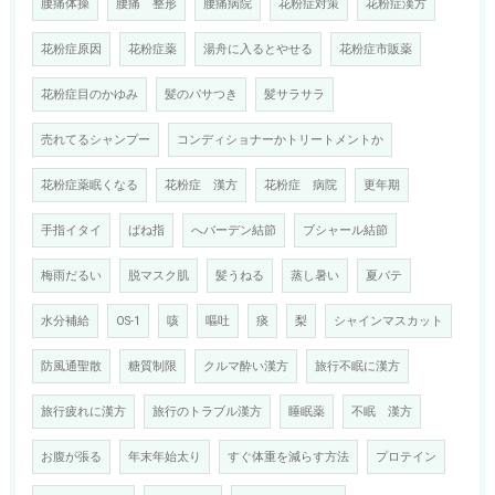
腰痛体操
腰痛 整形
腰痛病院
花粉症対策
花粉症漢方
花粉症原因
花粉症薬
湯舟に入るとやせる
花粉症市販薬
花粉症目のかゆみ
髪のパサつき
髪サラサラ
売れてるシャンプー
コンディショナーかトリートメントか
花粉症薬眠くなる
花粉症 漢方
花粉症 病院
更年期
手指イタイ
ばね指
へバーデン結節
ブシャール結節
梅雨だるい
脱マスク肌
髪うねる
蒸し暑い
夏バテ
水分補給
OS-1
咳
嘔吐
痰
梨
シャインマスカット
防風通聖散
糖質制限
クルマ酔い漢方
旅行不眠に漢方
旅行疲れに漢方
旅行のトラブル漢方
睡眠薬
不眠 漢方
お腹が張る
年末年始太り
すぐ体重を減らす方法
プロテイン