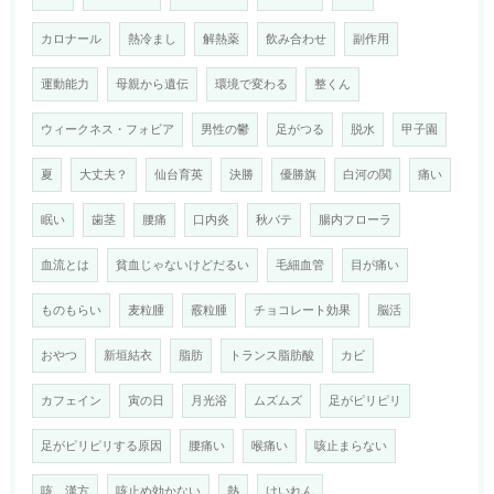
カロナール
熱冷まし
解熱薬
飲み合わせ
副作用
運動能力
母親から遺伝
環境で変わる
整くん
ウィークネス・フォビア
男性の鬱
足がつる
脱水
甲子園
夏
大丈夫？
仙台育英
決勝
優勝旗
白河の関
痛い
眠い
歯茎
腰痛
口内炎
秋バテ
腸内フローラ
血流とは
貧血じゃないけどだるい
毛細血管
目が痛い
ものもらい
麦粒腫
霰粒腫
チョコレート効果
脳活
おやつ
新垣結衣
脂肪
トランス脂肪酸
カビ
カフェイン
寅の日
月光浴
ムズムズ
足がピリピリ
足がピリピリする原因
腰痛い
喉痛い
咳止まらない
咳 漢方
咳止め効かない
熱
けいれん