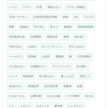
ハイジ
クララ
大雪
薬効かない
ワクチン後遺症
子供にワクチン
日本現代詩歌文学館
映画
4/3
アレグラ
悪夢
認知症
手の冷え
首コリ
後遺症
長尾和宏医師
有志医師の会
記憶障害
嗅覚消失
発熱
頬が赤い
手足の冷え
のぼせ
ホットフラッシュ
手のこわばり
へバーデン
添加物
お花見
展勝地
桜
子宮内膜症
ピル合わない
生理痛ひどい
アグリマックス
足が痛い
リンパ
花巻温泉
首が回らない
食いしばり
息苦しい
自信がない
承認欲求
自己肯定感
気象病
金運
たかみーさん
金運年鑑
かんき出版
スマホ整理
当たる
シミ
メラニン
ビタミンC
紫外線
L-システイン