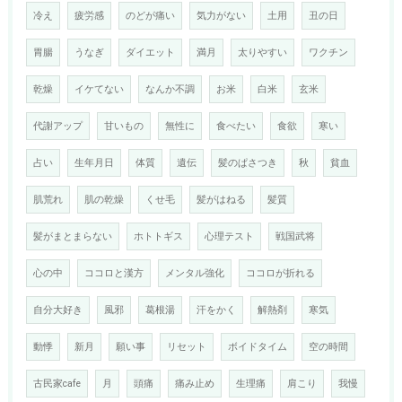
冷え
疲労感
のどが痛い
気力がない
土用
丑の日
胃腸
うなぎ
ダイエット
満月
太りやすい
ワクチン
乾燥
イケてない
なんか不調
お米
白米
玄米
代謝アップ
甘いもの
無性に
食べたい
食欲
寒い
占い
生年月日
体質
遺伝
髪のぱさつき
秋
貧血
肌荒れ
肌の乾燥
くせ毛
髪がはねる
髪質
髪がまとまらない
ホトトギス
心理テスト
戦国武将
心の中
ココロと漢方
メンタル強化
ココロが折れる
自分大好き
風邪
葛根湯
汗をかく
解熱剤
寒気
動悸
新月
願い事
リセット
ボイドタイム
空の時間
古民家cafe
月
頭痛
痛み止め
生理痛
肩こり
我慢