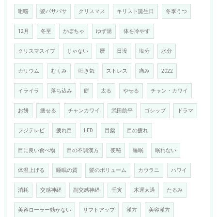
咀嚼
髪パサパサ
クリスマス
キリスト誕生日
冬季うつ
12月
冬至
かぼちゃ
ゆず湯
体を冷やす
クリスマスイブ
じゃない
暦
日没
塩分
水分
カリウム
むくみ
吐き気
ストレス
痛み
2022
イライラ
落ち込み
餅
太る
やせる
チャン・カワイ
お餅
痩せる
チャンカワイ
武田航平
ゴシップ
ドラマ
フジテレビ
疲れ目
LED
目薬
目の疲れ
目に良い食べ物
目の不調漢方
便秘
睡眠
眠れない
体温上げる
睡眠の質
髪のボリューム
カウラニ
ハワイ
消耗
交感神経
副交感神経
壬寅
木運太過
たるみ
美容ローラー効かない
リフトアップ
漢方
美容漢方