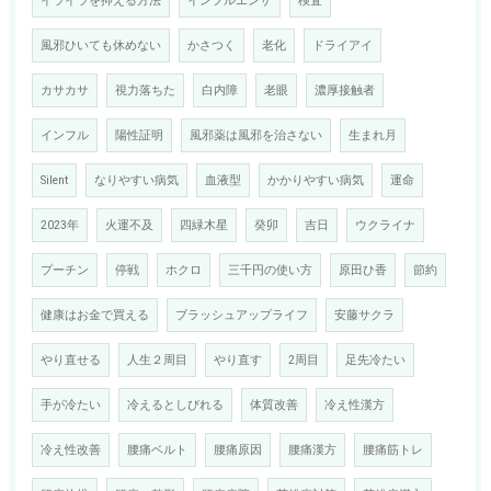
イライラを抑える方法
インフルエンザ
検査
風邪ひいても休めない
かさつく
老化
ドライアイ
カサカサ
視力落ちた
白内障
老眼
濃厚接触者
インフル
陽性証明
風邪薬は風邪を治さない
生まれ月
Silent
なりやすい病気
血液型
かかりやすい病気
運命
2023年
火運不及
四緑木星
癸卯
吉日
ウクライナ
プーチン
停戦
ホクロ
三千円の使い方
原田ひ香
節約
健康はお金で買える
ブラッシュアップライフ
安藤サクラ
やり直せる
人生２周目
やり直す
2周目
足先冷たい
手が冷たい
冷えるとしびれる
体質改善
冷え性漢方
冷え性改善
腰痛ベルト
腰痛原因
腰痛漢方
腰痛筋トレ