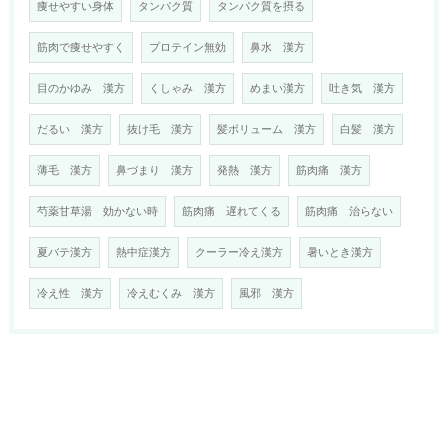
痩せやすい身体
タンパク質
タンパク質を摂る
筋肉で痩せやすく
プロテイン無効
鼻水 漢方
目のかゆみ 漢方
くしゃみ 漢方
めまい漢方
吐き気 漢方
だるい 漢方
抜け毛 漢方
髪ボリューム 漢方
白髪 漢方
薄毛 漢方
鼻づまり 漢方
発熱 漢方
筋肉痛 漢方
芍薬甘草湯 効かない時
筋肉痛 遅れてくる
筋肉痛 治らない
夏バテ漢方
熱中症漢方
クーラー冷え漢方
暑いとき漢方
冷え性 漢方
冷えむくみ 漢方
風邪 漢方