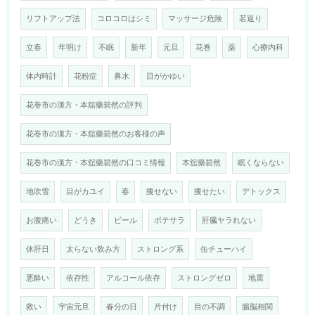
リフトアップ法
コロコロはシミ
マッサージ危険
若返り
立春
年明け
不眠
新年
元旦
花巻
薬
心療内科
体内時計
花粉症
鼻水
目がかゆい
花巻市の漢方・本舘藥碧然の評判
花巻市の漢方・本舘藥碧然のお客様の声
花巻市の漢方・本舘藥碧然の口コミ情報
本舘藥碧然
眠くならない
地吹雪
目がカユイ
春
痩せない
痩せたい
デトックス
お腹痛い
どうき
ビール
ポテサラ
肝臓ヤラれない
休肝日
太らない飲み方
ストロング系
缶チューハイ
悪酔い
依存性
アルコール依存
ストロングゼロ
地震
救い
宇宙元旦
春分の日
片付け
目の不調
腸脳相関