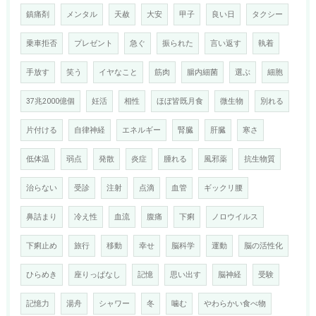
鎮痛剤
メンタル
天赦
大安
甲子
良い日
タクシー
乗車拒否
プレゼント
急ぐ
振られた
言い返す
執着
手放す
笑う
イヤなこと
筋肉
腸内細菌
選ぶ
細胞
37兆2000億個
妊活
相性
ほぼ皆既月食
微生物
別れる
片付ける
自律神経
エネルギー
腎臓
肝臓
寒さ
低体温
弱点
発散
炎症
腫れる
風邪薬
抗生物質
治らない
受診
注射
点滴
血管
ギックリ腰
鼻詰まり
冷え性
血流
腹痛
下痢
ノロウイルス
下痢止め
旅行
移動
幸せ
脳科学
運動
脳の活性化
ひらめき
座りっぱなし
記憶
思い出す
脳神経
受験
記憶力
湯舟
シャワー
冬
噛む
やわらかい食べ物