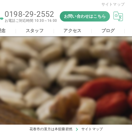
サイトマップ
0198-29-2552
お問い合わせはこちら
お電話ご対応時間 10:30～16:00
理念
スタッフ
アクセス
ブログ
舘藥碧然 の口コミ情報
舘藥碧然の評判
舘藥碧然のお客様の声
花巻市の漢方は本舘藥碧然
サイトマップ