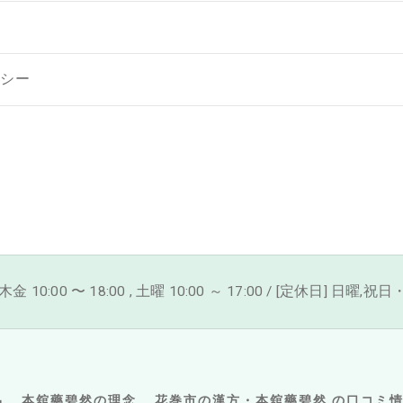
リシー
 10:00 〜 18:00 , 土曜 10:00 ～ 17:00 / [定休日] 日曜,
品
本舘藥碧然の理念
花巻市の漢方・本舘藥碧然 の口コミ