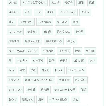
ダル重
ミステリと言う勿れ
父と娘
遺伝子
妊娠
孤独
さみしい
不安
一人
猛暑日
クーラー冷え
スイカ
甘い
冷やさない
スイカに塩
ウイルス
陽性
カロナール
熱冷まし
解熱薬
飲み合わせ
副作用
運動能力
母親から遺伝
環境で変わる
整くん
ウィークネス・フォビア
男性の鬱
足がつる
脱水
甲子園
夏
大丈夫？
仙台育英
決勝
優勝旗
白河の関
痛い
眠い
歯茎
腰痛
口内炎
秋バテ
腸内フローラ
血流とは
貧血じゃないけどだるい
毛細血管
目が痛い
ものもらい
麦粒腫
霰粒腫
チョコレート効果
脳活
おやつ
新垣結衣
脂肪
トランス脂肪酸
カビ