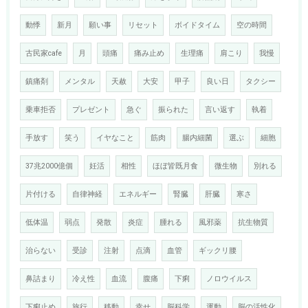
動悸
新月
願い事
リセット
ボイドタイム
空の時間
古民家cafe
月
頭痛
痛み止め
生理痛
肩こり
我慢
鎮痛剤
メンタル
天赦
大安
甲子
良い日
タクシー
乗車拒否
プレゼント
急ぐ
振られた
言い返す
執着
手放す
笑う
イヤなこと
筋肉
腸内細菌
選ぶ
細胞
37兆2000億個
妊活
相性
ほぼ皆既月食
微生物
別れる
片付ける
自律神経
エネルギー
腎臓
肝臓
寒さ
低体温
弱点
発散
炎症
腫れる
風邪薬
抗生物質
治らない
受診
注射
点滴
血管
ギックリ腰
鼻詰まり
冷え性
血流
腹痛
下痢
ノロウイルス
下痢止め
旅行
移動
幸せ
脳科学
運動
脳の活性化