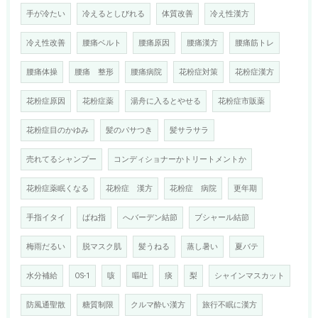
手が冷たい
冷えるとしびれる
体質改善
冷え性漢方
冷え性改善
腰痛ベルト
腰痛原因
腰痛漢方
腰痛筋トレ
腰痛体操
腰痛 整形
腰痛病院
花粉症対策
花粉症漢方
花粉症原因
花粉症薬
湯舟に入るとやせる
花粉症市販薬
花粉症目のかゆみ
髪のパサつき
髪サラサラ
売れてるシャンプー
コンディショナーかトリートメントか
花粉症薬眠くなる
花粉症 漢方
花粉症 病院
更年期
手指イタイ
ばね指
へバーデン結節
ブシャール結節
梅雨だるい
脱マスク肌
髪うねる
蒸し暑い
夏バテ
水分補給
OS-1
咳
嘔吐
痰
梨
シャインマスカット
防風通聖散
糖質制限
クルマ酔い漢方
旅行不眠に漢方