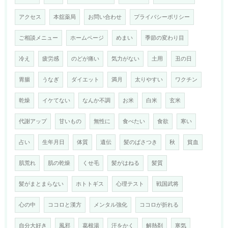
アクセス
本舘薬局
お問い合わせ
プライバシーポリシー
ご相談メニュー
ホームページ
めまい
季節の変わり目
冷え
疲労感
のどが痛い
気力がない
土用
丑の日
胃腸
うなぎ
ダイエット
満月
太りやすい
ワクチン
乾燥
イケてない
なんか不調
お米
白米
玄米
代謝アップ
甘いもの
無性に
食べたい
食欲
寒い
占い
生年月日
体質
遺伝
髪のぱさつき
秋
貧血
肌荒れ
肌の乾燥
くせ毛
髪がはねる
髪質
髪がまとまらない
ホトトギス
心理テスト
戦国武将
心の中
ココロと漢方
メンタル強化
ココロが折れる
自分大好き
風邪
葛根湯
汗をかく
解熱剤
寒気