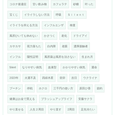
コロナ後遺症
甘い飲み物
カフェラテ
砂糖
叶った
宝くじ
イライラしない方法
呼吸
Ｓｉｌｅｎｔ
イライラを抑える方法
インフルエンザ
検査
風邪ひいても休めない
かさつく
老化
ドライアイ
カサカサ
視力落ちた
白内障
老眼
濃厚接触者
インフル
陽性証明
風邪薬は風邪を治さない
生まれ月
Silent
なりやすい病気
血液型
かかりやすい病気
運命
2023年
火運不及
四緑木星
癸卯
吉日
ウクライナ
プーチン
停戦
ホクロ
三千円の使い方
原田ひ香
節約
健康はお金で買える
ブラッシュアップライフ
安藤サクラ
やり直せる
人生２周目
やり直す
2周目
足先冷たい