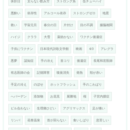
休肝日
太らない飲み方
ストロング系
缶チューハイ
悪酔い
依存性
アルコール依存
ストロングゼロ
地震
救い
宇宙元旦
春分の日
片付け
目の不調
腸脳相関
ハイジ
クララ
大雪
薬効かない
ワクチン後遺症
子供にワクチン
日本現代詩歌文学館
映画
4/3
アレグラ
悪夢
認知症
手の冷え
首コリ
後遺症
長尾和宏医師
有志医師の会
記憶障害
嗅覚消失
発熱
頬が赤い
手足の冷え
のぼせ
ホットフラッシュ
手のこわばり
へバーデン
添加物
お花見
展勝地
桜
子宮内膜症
ピル合わない
生理痛ひどい
アグリマックス
足が痛い
リンパ
花巻温泉
首が回らない
食いしばり
息苦しい