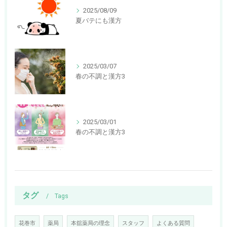
2025/08/09
夏バテにも漢方
2025/03/07
春の不調と漢方3
2025/03/01
春の不調と漢方3
タグ
Tags
花巻市
薬局
本舘薬局の理念
スタッフ
よくある質問