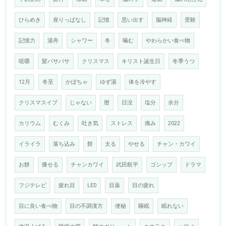
ひらめき
座りっぱなし
記憶
思い出す
脳神経
受験
記憶力
湯舟
シャワー
冬
噛む
やわらかい食べ物
咀嚼
髪パサパサ
クリスマス
キリスト誕生日
冬季うつ
12月
冬至
かぼちゃ
ゆず湯
体を冷やす
クリスマスイブ
じゃない
暦
日没
塩分
水分
カリウム
むくみ
吐き気
ストレス
痛み
2022
イライラ
落ち込み
餅
太る
やせる
チャン・カワイ
お餅
痩せる
チャンカワイ
武田航平
ゴシップ
ドラマ
フジテレビ
疲れ目
LED
目薬
目の疲れ
目に良い食べ物
目の不調漢方
便秘
睡眠
眠れない