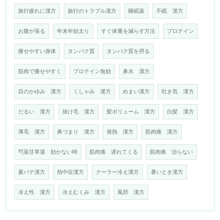
旅行疲れに漢方
旅行のトラブル漢方
睡眠薬
不眠 漢方
お腹が張る
年末年始太り
すぐ体重を減らす方法
プロテイン
痩せやすい身体
タンパク質
タンパク質を摂る
筋肉で痩せやすく
プロテイン無効
鼻水 漢方
目のかゆみ 漢方
くしゃみ 漢方
めまい漢方
吐き気 漢方
だるい 漢方
抜け毛 漢方
髪ボリューム 漢方
白髪 漢方
薄毛 漢方
鼻づまり 漢方
発熱 漢方
筋肉痛 漢方
芍薬甘草湯 効かない時
筋肉痛 遅れてくる
筋肉痛 治らない
夏バテ漢方
熱中症漢方
クーラー冷え漢方
暑いとき漢方
冷え性 漢方
冷えむくみ 漢方
風邪 漢方