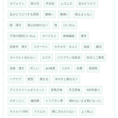
カフェイン
寅の日
月光浴
ムズムズ
足がピリピリ
足がピリピリする原因
腰痛い
喉痛い
咳止まらない
咳 漢方
咳止め効かない
熱
けいれん
子供の熱性けいれん
ヨーグルト
食物繊維
激辛
花巻市 漢方
コラーゲン
カサカサ カユイ
免疫
腸活
ヨーグルト合わない
エステ
リスブラン化粧品
自分にご褒美
花巻 漢方
忙しい
pcr検査
コロナ
自愛
美容院
ヘアケア
髪型
瘦せる
冷やすと痩せる？
アイスクリームダイエット
皆既月食
天王星食
442年振り
ロキソニン
偏頭痛
トリプタン系
眠れないまま朝になった
ヤクルト1000
ドリエル
脚に力が入らない
よく転ぶ