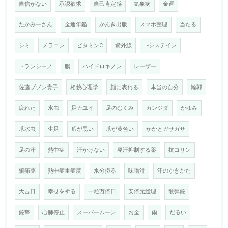
自信がない
承認欲求
自己肯定感
気象病
金運
たかみーさん
金運年鑑
かんき出版
スマホ整理
当たる
シミ
メラニン
ビタミンC
紫外線
L-システイン
トランシーノ
腸
ハイドロキノン
レーザー
佐藤ブゾン貴子
相貌心理学
顔に表れる
本当の自分
輪郭
疲れた
水虫
足カユイ
足のむくみ
カンジダ
かゆみ
爪水虫
生足
爪が黒い
爪が黄色い
かかとガサガサ
足の汗
熱中症
汗かけない
発汗抑制する薬
抗コリン
鎮痛薬
熱中症重症度
水分摂る
味噌汁
汗のかきかた
大吉日
幸せを祈る
一粒万倍日
安倍元総理
散弾銃
銃撃
心肺停止
スーパームーン
お金
雨
だるい