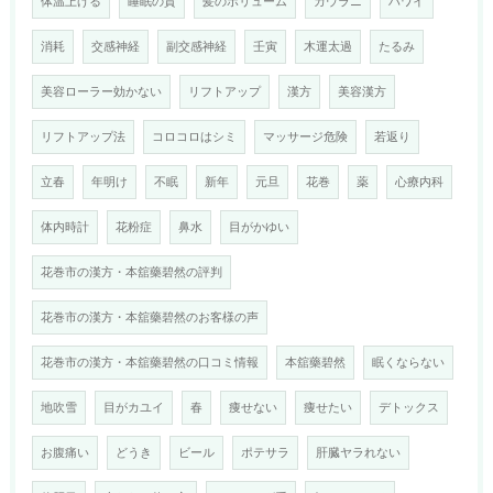
体温上げる
睡眠の質
髪のボリューム
カウラニ
ハワイ
消耗
交感神経
副交感神経
壬寅
木運太過
たるみ
美容ローラー効かない
リフトアップ
漢方
美容漢方
リフトアップ法
コロコロはシミ
マッサージ危険
若返り
立春
年明け
不眠
新年
元旦
花巻
薬
心療内科
体内時計
花粉症
鼻水
目がかゆい
花巻市の漢方・本舘藥碧然の評判
花巻市の漢方・本舘藥碧然のお客様の声
花巻市の漢方・本舘藥碧然の口コミ情報
本舘藥碧然
眠くならない
地吹雪
目がカユイ
春
痩せない
痩せたい
デトックス
お腹痛い
どうき
ビール
ポテサラ
肝臓ヤラれない